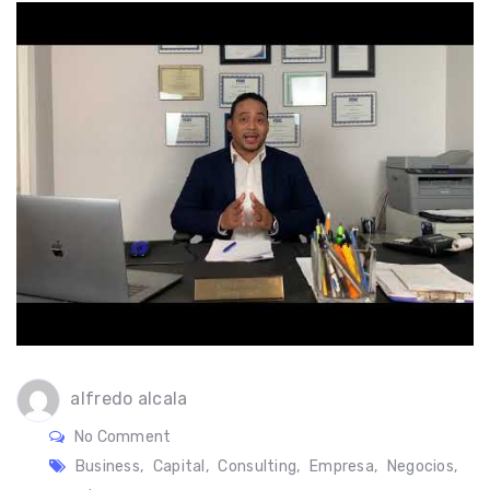
alfredo alcala
No Comment
Business
,
Capital
,
Consulting
,
Empresa
,
Negocios
,