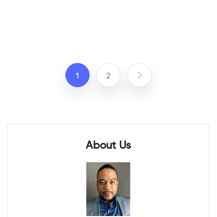
1
2
About Us